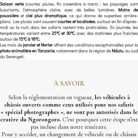
Saison verte
(courtes pluies, fin novembre à mars) : les paysages son
luxuriants, l’atmosphère claire, avec de belles lumières.
Moins de
poussière
et
ciel plus dramatique
, ce qui donne de superbes arrière
plans. Les pluies sont souvent
courtes et localisées
, surtout en fin d’après
midi ou la nuit, donc les safaris restent très praticables. En journée, les
températures varient entre
25°C et 30°C
, avec des matinées plus fraîches
autour de
15°C à 18°C.
Les mois de
janvier et février
offrent des conditions exceptionnelles pour l
photo animalière en Tanzanie
, notamment dans la région de
Ndutu
, au su
du Serengeti.
À SAVOIR
Selon la réglementation en vigueur,
les véhicules à
châssis ouverts comme ceux utilisés pour nos safaris
« spécial photographes », ne sont pas autorisés dans le
cratère du Ngorongoro.
C’est pourquoi cette étape n’est
pas incluse dans notre itinéraire.
Pour y accéder, un changement de véhicule ou de châssis