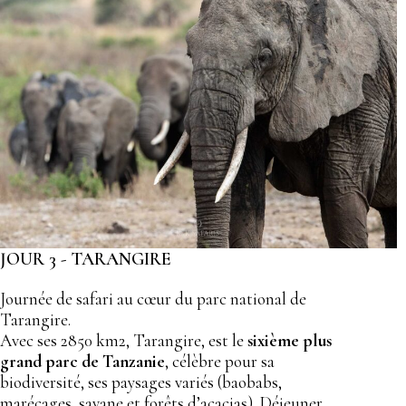
JOUR 3 - TARANGIRE
Journée de safari au cœur du parc national de
Tarangire.
Avec ses 2850 km2, Tarangire, est le
sixième plus
grand parc de Tanzanie
, célèbre pour sa
biodiversité, ses paysages variés (baobabs,
marécages, savane et forêts d’acacias). Déjeuner