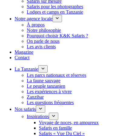
Safaris sur mesure
Safaris pour les photographes
Lodges et camps en Tanzanie
Notre agence locale
À propos
Notre philosophie
Pourquoi choisir K&K Safaris ?
On parle de nous
Les avis clients
Magazine
Contact
La Tanzanie
Les parcs nationaux et réserves
La faune sauvage
Le peuple tanzanien
Les expériences à vivre
Zanzibar
Les questions fréquentes
Nos safaris
Inspirations
Voyage de noces, en amoureux
Safaris en famille
Safaris « Vue Du Ciel »