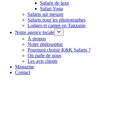
Safaris de luxe
Safari Yoga
Safaris sur mesure
Safaris pour les photographes
Lodges et camps en Tanzanie
Notre agence locale
À propos
Notre philosophie
Pourquoi choisir K&K Safaris ?
On parle de nous
Les avis clients
Magazine
Contact