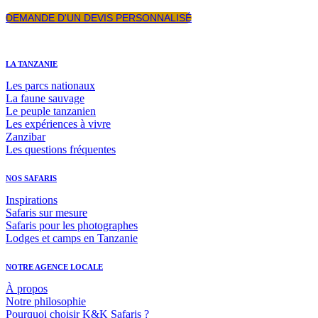
DEMANDE D'UN DEVIS PERSONNALISÉ
LA TANZANIE
Les parcs nationaux
La faune sauvage
Le peuple tanzanien
Les expériences à vivre
Zanzibar
Les questions fréquentes
NOS SAFARIS
Inspirations
Safaris sur mesure
Safaris pour les photographes
Lodges et camps en Tanzanie
NOTRE AGENCE LOCALE
À propos
Notre philosophie
Pourquoi choisir K&K Safaris ?