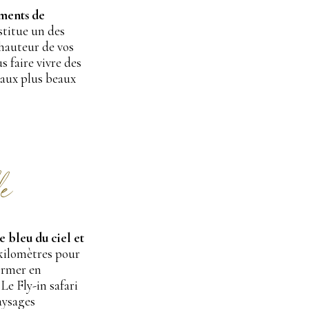
ements de
stitue un des
 hauteur de vos
 faire vivre des
 aux plus beaux
le
e bleu du ciel et
 kilomètres pour
ormer en
Le Fly-in safari
aysages