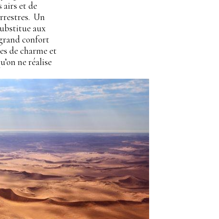
 airs et de
errestres. Un
substitue aux
 grand confort
ges de charme et
u’on ne réalise