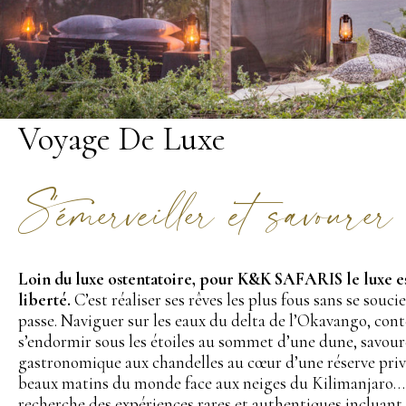
Voyage De Luxe
S'émerveiller et savourer
Loin du luxe ostentatoire, pour K&K SAFARIS le luxe e
liberté.
C’est réaliser ses rêves les plus fous sans se souc
passe. Naviguer sur les eaux du delta de l’Okavango, con
s’endormir sous les étoiles au sommet d’une dune, savour
gastronomique aux chandelles au cœur d’une réserve privée
beaux matins du monde face aux neiges du Kilimanjaro… 
recherche des expériences rares et authentiques incluant